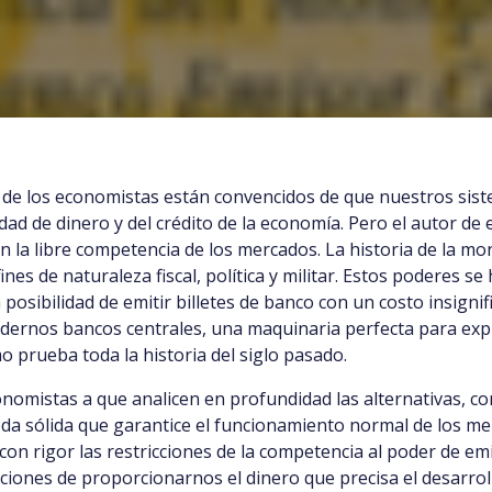
DE
EMI
DEL
DIN
BAN
ía de los economistas están convencidos de que nuestros sis
dad de dinero y del crédito de la economía. Pero el autor de
n la libre competencia de los mercados. La historia de la 
fines de naturaleza fiscal, política y militar. Estos poderes 
posibilidad de emitir billetes de banco con un costo insigni
odernos bancos centrales, una maquinaria perfecta para exp
 prueba toda la historia del siglo pasado.
conomistas a que analicen en profundidad las alternativas, 
a sólida que garantice el funcionamiento normal de los mer
n rigor las restricciones de la competencia al poder de em
ones de proporcionarnos el dinero que precisa el desarrol