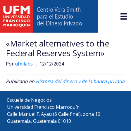
«Market alternatives to the
Federal Reserves System»
Por
ufmlabs
|
12/12/2024
Publicado en
Historia del dinero y de la banca privada
Escuela de Negocios
Universidad Francisco Marroquín
Calle Manuel F. Ayau (6 Calle final), zona 10
Guatemala, Guatemala 01010